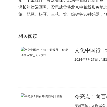
深长的壮阔画卷。梁思成曾将北京中轴线形象地比
筝、琵琶、扬琴、三弦、箫、编钟等30种乐器，1
标签：
观察家网
最新资讯
相关阅读
文化中国行 |
2024年7月27日，
今亮点！向百
穿越百年，火炮“战争