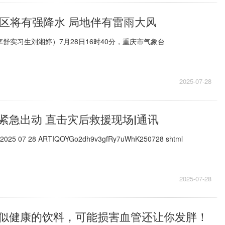
地区将有强降水 局地伴有雷雨大风
李舒实习生刘湘婷）7月28日16时40分，重庆市气象台
2025-07-28
紧急出动 直击灾后救援现场|通讯
om 2025 07 28 ARTIQOYGo2dh9v3gfRy7uWhK250728 shtml
2025-07-28
似健康的饮料，可能损害血管还让你发胖！