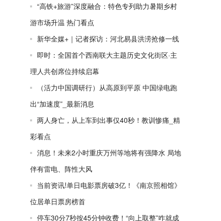
“高铁+旅游”深度融合：特色专列助力暑期乡村
游市场升温 热门看点
新华全媒+｜记者探访：河北易县洪涝抢修一线
即时：全国首个西南联大主题历史文化街区·主
理人共创席位持续启幕
（活力中国调研行）从高原到平原 中国绿电跑
出“加速度”_最新消息
两人身亡，从上车到出事仅40秒！教训惨痛_精
彩看点
消息！未来2小时重庆万州等地将有强降水 局地
伴有雷电、阵性大风
当前资讯!单日电影票房破3亿！《南京照相馆》
位居单日票房榜首
停车30分7秒按45分钟收费！“向上取整”咋就成