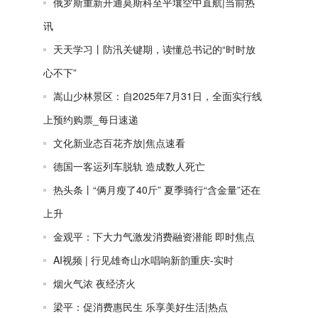
俄罗斯重新开通莫斯科至平壤空中直航|当前热
讯
天天学习丨防汛关键期，读懂总书记的“时时放
心不下”
嵩山少林景区：自2025年7月31日，全面实行线
上预约购票_每日速递
文化新业态百花齐放|焦点速看
德国一客运列车脱轨 造成数人死亡
热头条丨“俩月瘦了40斤” 夏季骑行“含金量”还在
上升
金观平：下大力气激发消费融资潜能 即时焦点
AI视频 | 行见雄奇山水唱响新韵重庆-实时
烟火气浓 夜经济火
梁平：促消费惠民生 乐享美好生活|热点