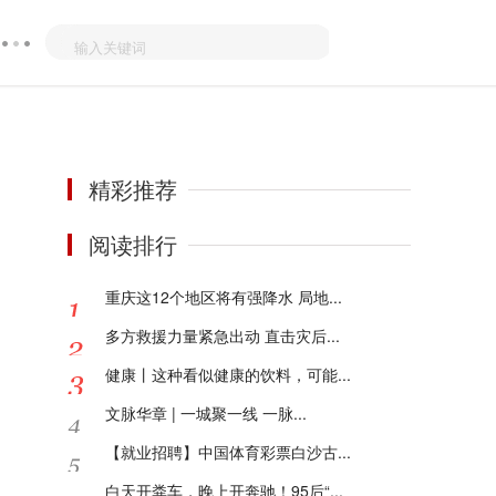
精彩推荐
阅读排行
重庆这12个地区将有强降水 局地...
多方救援力量紧急出动 直击灾后...
健康丨这种看似健康的饮料，可能...
文脉华章 | 一城聚一线 一脉...
【就业招聘】中国体育彩票白沙古...
白天开粪车，晚上开奔驰！95后“...