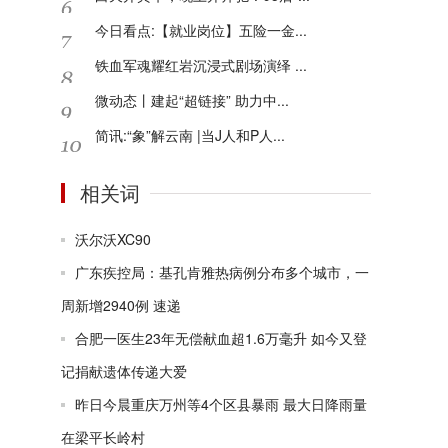
今日看点:【就业岗位】五险一金...
铁血军魂耀红岩沉浸式剧场演绎 ...
微动态丨建起“超链接” 助力中...
简讯:“象”解云南 |当J人和P人...
相关词
沃尔沃XC90
广东疾控局：基孔肯雅热病例分布多个城市，一
周新增2940例 速递
合肥一医生23年无偿献血超1.6万毫升 如今又登
记捐献遗体传递大爱
昨日今晨重庆万州等4个区县暴雨 最大日降雨量
在梁平长岭村