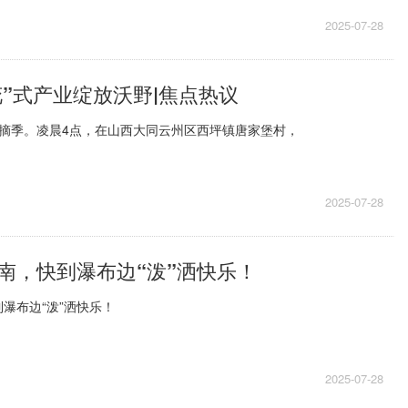
2025-07-28
“花”式产业绽放沃野|焦点热议
采摘季。凌晨4点，在山西大同云州区西坪镇唐家堡村，
2025-07-28
南，快到瀑布边“泼”洒快乐！
瀑布边“泼”洒快乐！
2025-07-28