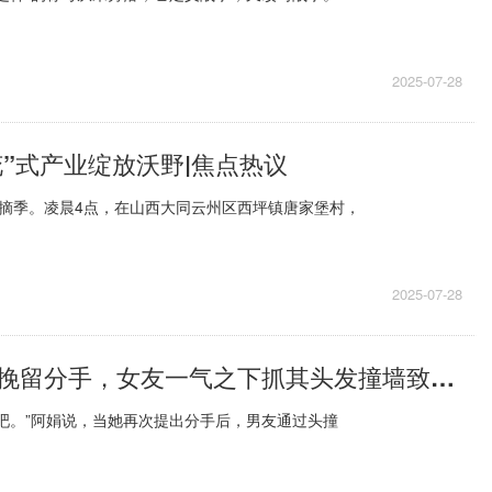
2025-07-28
“花”式产业绽放沃野|焦点热议
采摘季。凌晨4点，在山西大同云州区西坪镇唐家堡村，
2025-07-28
男子多次自残挽留分手，女友一气之下抓其头发撞墙致死！法院：判刑11年|短讯
吧。”阿娟说，当她再次提出分手后，男友通过头撞