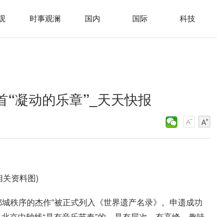
观
时事观澜
国内
国际
科技
首“凝动的乐章”_天天快报
相关资料图)
理想都城秩序的杰作”被正式列入《世界遗产名录》。申遗成功
北京中轴线“是有音乐节奏”的，是有层次、有高峰、趣味