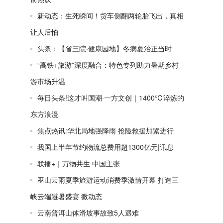
新动态：生死瞬间！货车侧翻两轮胎飞出，真相
让人后怕
头条：【省三院·健康园地】冬病夏治正当时
“高铁+旅游”深度融合：特色专列助力暑期乡村
游市场升温
每日头条!这才叫国潮·一方文创｜1400℃淬炼的
东方浪漫
焦点热讯:华北局地强降雨 抢险救援加紧进行
我国上半年节约物流总费用超1300亿元|讯息
联播+｜万物共生 中国主张
巫山云雨夏季旅游运动消费季激情开幕 打造三
峡云端避暑盛宴 微动态
云南普洱山体滑坡事故致5人遇难