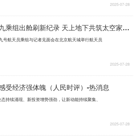
2025-07-28
面对面丨神十九乘组出舱刷新纪录 天上地下共筑太空家园|焦点短讯
舟十九号航天员乘组与记者见面会在北京航天城举行航天员
2025-07-28
感受经济强体魄（人民时评）-热消息
业态持续涌现、新投资增势强劲，让新动能持续聚集、
2025-07-28