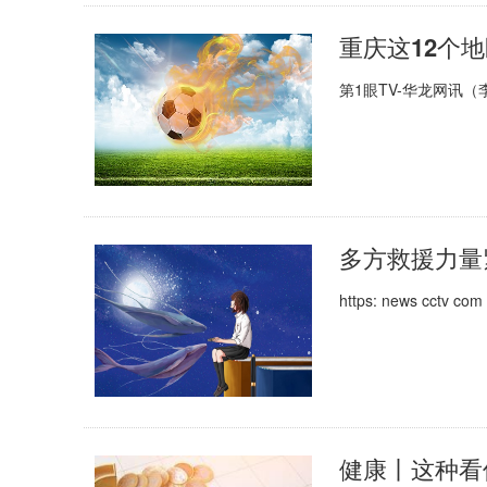
重庆这12个
第1眼TV-华龙网讯（
多方救援力量
https: news cctv c
健康丨这种看