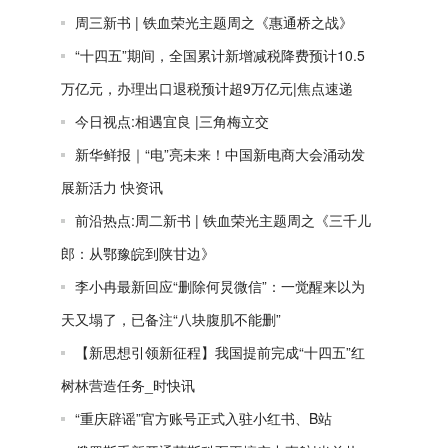
周三新书 | 铁血荣光主题周之《惠通桥之战》
“十四五”期间，全国累计新增减税降费预计10.5
万亿元，办理出口退税预计超9万亿元|焦点速递
今日视点:相遇宜良 |三角梅立交
新华鲜报｜“电”亮未来！中国新电商大会涌动发
展新活力 快资讯
前沿热点:周二新书 | 铁血荣光主题周之《三千儿
郎：从鄂豫皖到陕甘边》
李小冉最新回应“删除何炅微信”：一觉醒来以为
天又塌了，已备注“八块腹肌不能删”
【新思想引领新征程】我国提前完成“十四五”红
树林营造任务_时快讯
“重庆辟谣”官方账号正式入驻小红书、B站