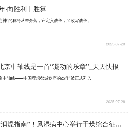
年·向胜利丨胜算
之神”的称号从未旁落，它定义战争，又改写战争。
2025-07-28
 北京中轴线是一首“凝动的乐章”_天天快报
“北京中轴线——中国理想都城秩序的杰作”被正式列入
2025-07-28
新闻 | 贴心的“润燥指南”！风湿病中心举行干燥综合征患者健康教育活动