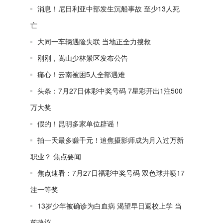
消息！尼日利亚中部发生沉船事故 至少13人死
亡
大同一车辆遇险失联 当地正全力搜救
刚刚，嵩山少林景区发布公告
痛心！云南被困5人全部遇难
头条：7月27日体彩中奖号码 7星彩开出1注500
万大奖
假的！昆明多家单位辟谣！
拍一天最多赚千元！追焦摄影师成为月入过万新
职业？ 焦点要闻
焦点速看：7月27日福彩中奖号码 双色球井喷17
注一等奖
13岁少年被确诊为白血病 渴望早日返校上学 当
前热议