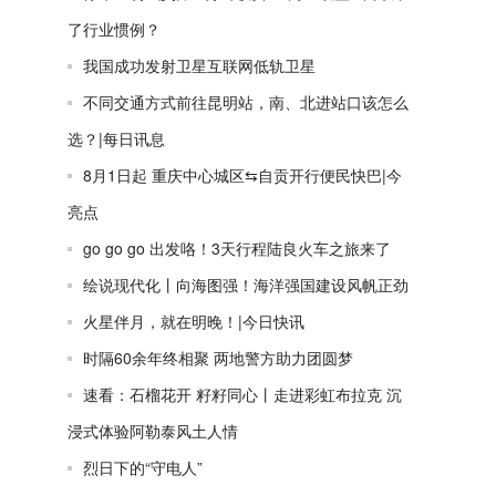
了行业惯例？
我国成功发射卫星互联网低轨卫星
不同交通方式前往昆明站，南、北进站口该怎么
选？|每日讯息
8月1日起 重庆中心城区⇆自贡开行便民快巴|今
亮点
go go go 出发咯！3天行程陆良火车之旅来了
绘说现代化丨向海图强！海洋强国建设风帆正劲
火星伴月，就在明晚！|今日快讯
时隔60余年终相聚 两地警方助力团圆梦
速看：石榴花开 籽籽同心丨走进彩虹布拉克 沉
浸式体验阿勒泰风土人情
烈日下的“守电人”