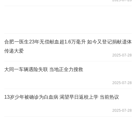
合肥一医生23年无偿献血超1.6万毫升 如今又登记捐献遗体
传递大爱
2025-07-28
大同一车辆遇险失联 当地正全力搜救
2025-07-28
13岁少年被确诊为白血病 渴望早日返校上学 当前热议
2025-07-28