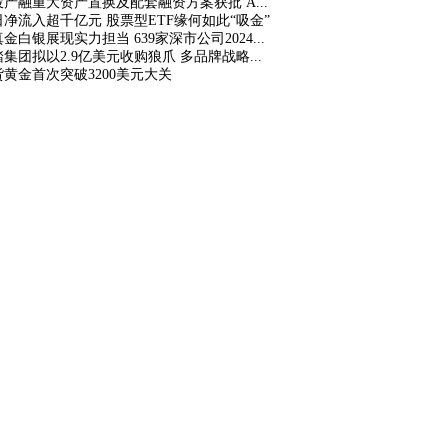
投产融重大资产置换及配套融资方案获批 A...
日净流入超千亿元 股票型ETF缘何如此“吸金”
金白银展现实力担当 639家深市公司2024...
集团拟以2.9亿美元收购狼爪 多品牌战略...
货黄金首次突破3200美元大关