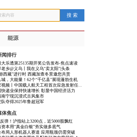
能源
新闻排行
级大乐透第25135期开奖公告发布-焦点速读
界老乡@义乌丨我在义乌“卖太阳”|头条
冬游西藏”进行时 西藏加查冬景邀您共赏
县城，大能量！62个“千亿县”展现蓬勃生机
家视频丨中国载人航天工程首次应急发射任...
国快递业保持快速增长 彰显中国经济活力
西南宁现沉浸式古风集市
队夺得2025年鲁超冠军
媒体焦点
反弹！沪指站上3200点，近5000股飘红
路资本用“真金白银”夯实做多底气
企布局人形机器人赛道 应用瓶颈仍需突破