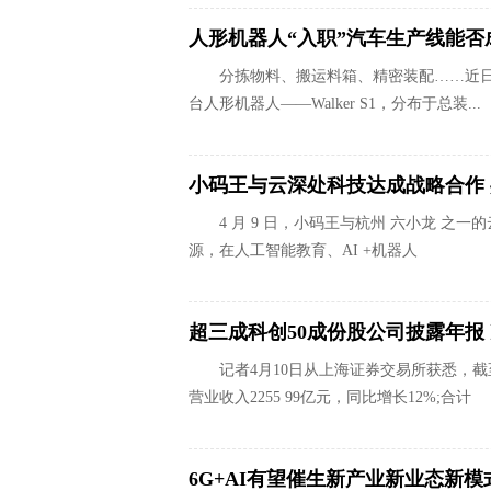
人形机器人“入职”汽车生产线能否
分拣物料、搬运料箱、精密装配……近日
台人形机器人——Walker S1，分布于总装...
小码王与云深处科技达成战略合作 
4 月 9 日，小码王与杭州 六小龙 
源，在人工智能教育、AI +机器人
超三成科创50成份股公司披露年报 
记者4月10日从上海证券交易所获悉，截至
营业收入2255 99亿元，同比增长12%;合计
6G+AI有望催生新产业新业态新模