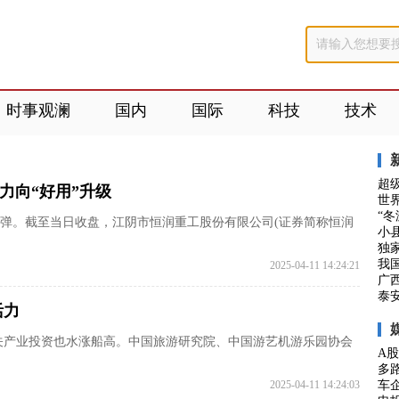
时事观澜
国内
国际
科技
技术
超
力向“好用”升级
世
“
反弹。截至当日收盘，江阴市恒润重工股份有限公司(证券简称恒润
小
独
我
2025-04-11 14:24:21
广
泰安
活力
关产业投资也水涨船高。中国旅游研究院、中国游艺机游乐园协会
A股
多
2025-04-11 14:24:03
车