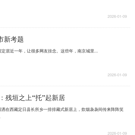
2026-01-09
市新考题
定居近一年，让很多网友挂念。这些年，南京城里...
2026-01-09
：残垣之上“托”起新居
阳洒在西藏定日县长所乡一排排藏式新居上，炊烟袅袅间传来阵阵笑
.
2026-01-09