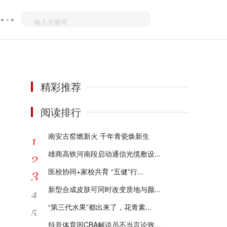
精彩推荐
阅读排行
南安古窑燃新火 千年青瓷焕新生
雄商高铁河南段启动通信光缆敷设...
医校协同+家校共育 “五健”行...
新型合成皮肤可同时改变质地与颜...
“第三代水果”都出来了，花青素...
抖音体育因CBA解说员不当言论致...