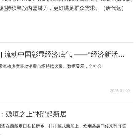
就能持续释放内需潜力，更好满足群众需求。（唐代远）
人民论坛网评 | 流动中国彰显经济底气 ——“经济新活力”系列评 聚看点
人员流动热度带动消费市场持续火爆。数据显示，全社会
2026-01-09
：残垣之上“托”起新居
阳洒在西藏定日县长所乡一排排藏式新居上，炊烟袅袅间传来阵阵笑
.