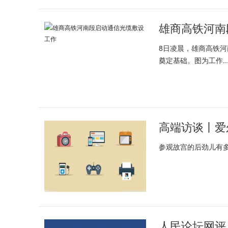
雄商高铁河南
8日凌晨，雄商高铁
奠定基础。图为工作..
参观故宫的后劲儿有