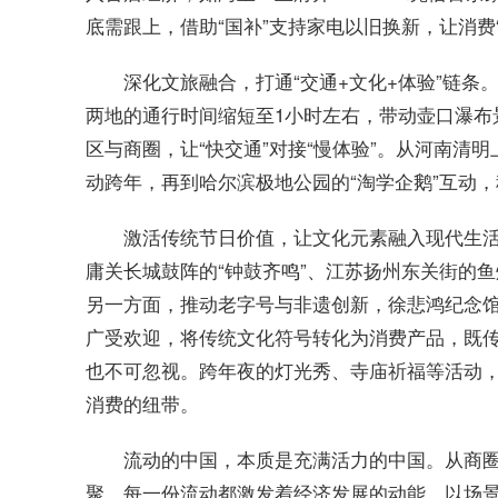
底需跟上，借助“国补”支持家电以旧换新，让消费
深化文旅融合，打通“交通+文化+体验”链
两地的通行时间缩短至1小时左右，带动壶口瀑布景
区与商圈，让“快交通”对接“慢体验”。从河南清
动跨年，再到哈尔滨极地公园的“淘学企鹅”互动，
激活传统节日价值，让文化元素融入现代生活
庸关长城鼓阵的“钟鼓齐鸣”、江苏扬州东关街的
另一方面，推动老字号与非遗创新，徐悲鸿纪念馆
广受欢迎，将传统文化符号转化为消费产品，既传
也不可忽视。跨年夜的灯光秀、寺庙祈福等活动
消费的纽带。
流动的中国，本质是充满活力的中国。从商
聚，每一份流动都激发着经济发展的动能。以场