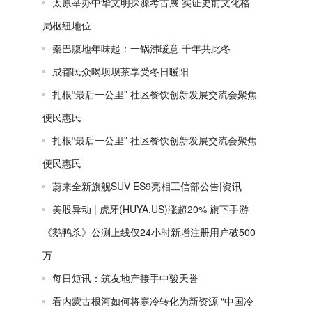
太原举办中华文明探源考古展 实证史前文化格
局枢纽地位
秦巴腹地年味起：一锅沸暖意 千年共此冬
成都民众喝坝坝茶享受冬日暖阳
扎根“最后一公里” 社区餐饮创新发展交流会聚焦
便民惠民
扎根“最后一公里” 社区餐饮创新发展交流会聚焦
便民惠民
蔚来全新旗舰SUV ES9亮相工信部公告|资讯
美股异动 | 虎牙(HUYA.US)涨超20% 旗下手游
《鹅鸭杀》公测上线仅24小时新增注册用户破500
万
每日短讯：筑友地产接手中骏天誉
看内蒙古根河如何将寒冷转化为新资源 “中国冷