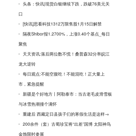
头条：快讯|现货白银继续下跌，跌破76美元关
口
[快讯]思看科技1312万限售股1月15日解禁
隔夜Shibor报1.2700%，上涨0.40个基点_每日
聚焦
天天资讯:落后两位数不慌！桑普森32分率皖江
龙大逆转
每日观点:不能空腹吃！不能混吃！正大量上
市，紧急提醒
新疆是个好地方丨阿勒泰市：当古老毛皮滑雪板
与冰雪热潮撞个满怀
重建后 西藏定日县孩子们的寒假生活是这样→
200余件（套）古蜀珍宝将“出差”国博 太阳神鸟
金饰限时参展