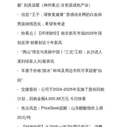
极” 别具温暖（神州看点·冷资源成热产业）
信息:“王子，请恢复健康” 曾感动全网的白血病
男孩病情恶化，希望有奇迹
快看点丨【环球财经】南非新车市场2025年强
劲反弹 销量创近十年新高
“两山”理念与美丽中国丨“三北”工程：从沙进人
退到绿富人兴|最资讯
车厘子价格“跳水” 蚌埠及周边市民可享甜蜜“自
由”
交建股份：公司于2024-2025年实施了股份回购
计划，回购金额4,000.88万元 今日快看
焦点讯息：PriceSeek提醒：山东醋酸报价上调
20元/吨
【好评中国】从“到此一游”到“爱己悦己”，消费