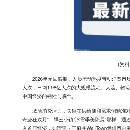
(资
2026年元旦假期，人员流动热度带动消费市
人次，日均1.98亿人次的大规模流动。人流、
中国经济的韧性与底气。
激活消费活力，关键在供给侧和需求侧精准对
奇迹狂欢月”、祥云小镇“冰雪季美陈展”那样，
入首店经济，如湾里・王府井WellTown凭借