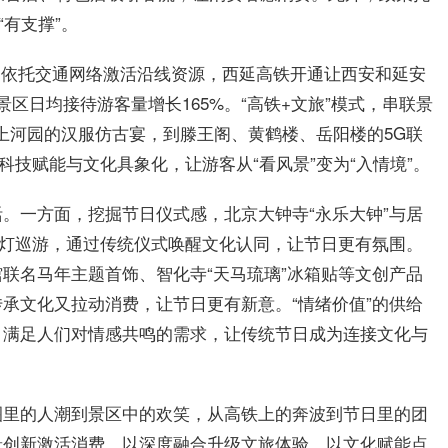
“有支撑”。
条。依托交通网络激活沿线资源，西延高铁开通让西安和延安
区日均接待游客量增长165%。“高铁+文旅”模式，串联景
明上河园的汉服仿古宴，到滕王阁、黄鹤楼、岳阳楼的5G联
科技赋能与文化具象化，让游客从“看风景”变为“入情境”。
。一方面，挖掘节日仪式感，北京大钟寺“永乐大钟”与居
鱼灯巡游，通过传统仪式唤醒文化认同，让节日更有氛围。
联名马年主题首饰、智化寺“天马琉璃”冰箱贴等文创产品
承文化又拉动消费，让节日更有新意。“情绪价值”的供给
，满足人们对情感共鸣的需求，让传统节日成为连接文化与
圈里的人潮到景区中的欢笑，从高铁上的奔波到节日里的团
景创新激活消费、以深度融合升级文旅体验、以文化赋能点