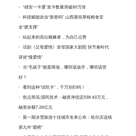
“雄安一卡通”发卡数量突破80万张
科技赋能农业“新密码” 山西襄垣厚植粮食安
全“硬支撑”
站起来的高位截瘫者，为自己点赞
话剧《父母爱情》首登国家大剧院 快节奏时代
讲述“慢爱情”
当“毛孩子”能逛商场，哪些该放开，哪些该管
好？
看到这种“试吃卡”，千万别扫码！
焦点简讯:国民技术：融资净偿还338.43万元，
融资余额7.26亿元
新一期冰雪旅游十佳城市名单公布：哈尔滨连续
第九年“霸榜”