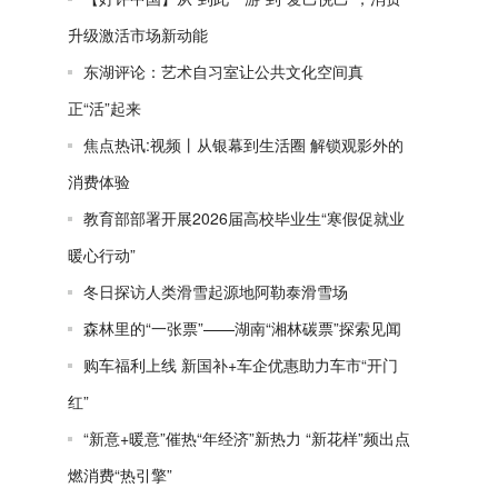
升级激活市场新动能
东湖评论：艺术自习室让公共文化空间真
正“活”起来
焦点热讯:视频丨从银幕到生活圈 解锁观影外的
消费体验
教育部部署开展2026届高校毕业生“寒假促就业
暖心行动”
冬日探访人类滑雪起源地阿勒泰滑雪场
森林里的“一张票”——湖南“湘林碳票”探索见闻
购车福利上线 新国补+车企优惠助力车市“开门
红”
“新意+暖意”催热“年经济”新热力 “新花样”频出点
燃消费“热引擎”