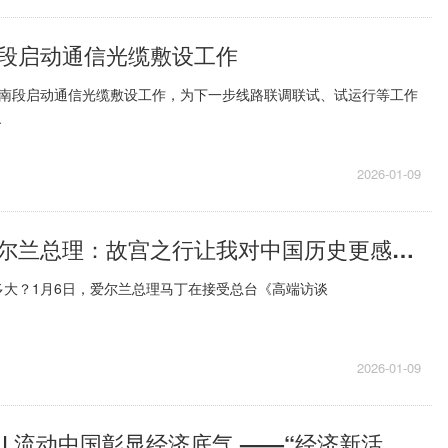
段启动通信光缆敷设工作
河南段启动通信光缆敷设工作，为下一步线路联调联试、试运行等工作
.
2026-01-09
高端访谈丨爱尔兰总理：故宫之行让我对中国历史更感兴趣了 今热点
多大？1月6日，爱尔兰总理马丁在接受总台《高端访谈
2026-01-09
人民论坛网评 | 流动中国彰显经济底气 ——“经济新活力”系列评 聚看点