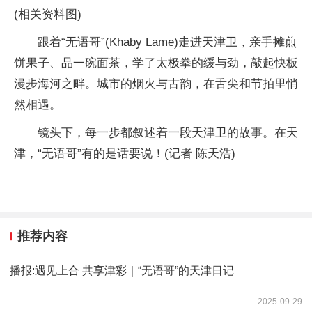
(相关资料图)
跟着“无语哥”(Khaby Lame)走进天津卫，亲手摊煎
饼果子、品一碗面茶，学了太极拳的缓与劲，敲起快板
漫步海河之畔。城市的烟火与古韵，在舌尖和节拍里悄
然相遇。
镜头下，每一步都叙述着一段天津卫的故事。在天
津，“无语哥”有的是话要说！(记者 陈天浩)
推荐内容
播报:遇见上合 共享津彩｜“无语哥”的天津日记
2025-09-29