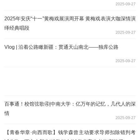
2025-09-27
2025年安庆“十一”黄梅戏展演周开幕 黄梅戏表演大咖深情演
绎经典唱段
2025-09-27
Vlog | 沿着公路瞰新疆：贯通天山南北——独库公路
2025-09-27
百事通！校馆弦歌④|中南大学：亿万年的记忆，几代人的深
情
2025-09-27
【青春华章·向西而歌】钱学森曾主动要求导师扣除错判考