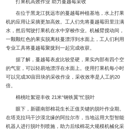
打果机高效作业 助力蔓越莓采收
在位于黑龙江抚远市的蔓越莓种植基地，水上打果
机的应用让采摘更加高效。工人们先将蔓越莓田里注满
水，然后驾驶打果机在水中穿梭作业。机械臂搅动间，
一颗颗红色的果实脱离枝蔓漂浮到水面上，工人们利用
专业工具将蔓越莓聚拢到一起完成收获。
据了解，蔓越莓表皮比较坚硬，果实内部有四个空
的气室，可以轻易地漂浮在水面上。使用打果机每小时
可以完成30亩田块的采收作业，采收效率是人工的20
倍。
棉桃吐絮迎丰收 21米“钢铁翼”忙脱叶
眼下，新疆南部棉花生长正值关键的脱叶作业期。
在塔克拉玛干沙漠北缘的阿拉尔市，当地运用大型智能
机器人进行脱叶剂喷施，助力后续棉花大规模机械化采