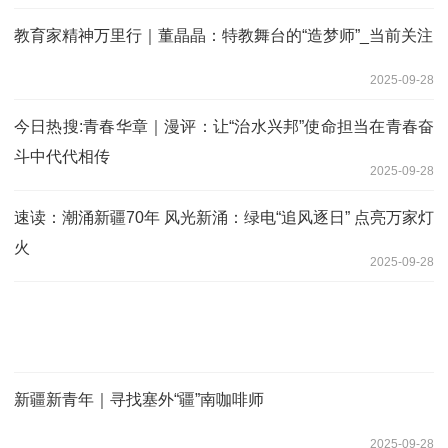
教育家精神万里行｜董晶晶：特教舞台的“造梦师”_当前关注
2025-09-28
今日热搜:青春华章｜漫评：让“治水兴邦”使命担当在青春奋
斗中代代相传
2025-09-28
速读：潮涌新疆70年 风光新涌：绿电“追风逐日” 点亮万家灯
火
2025-09-28
新疆新青年｜寻找塞外“疆”南咖啡师
2025-09-28