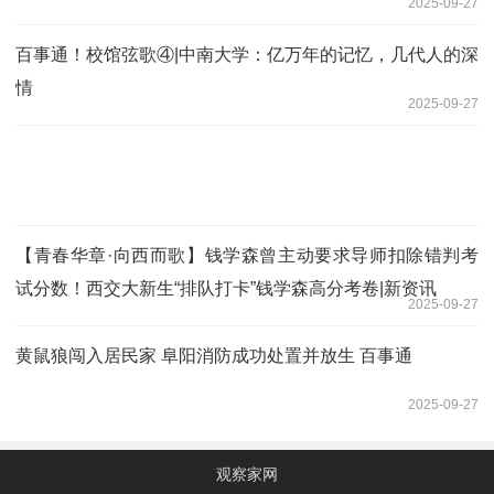
2025-09-27
百事通！校馆弦歌④|中南大学：亿万年的记忆，几代人的深
情
2025-09-27
【青春华章·向西而歌】钱学森曾主动要求导师扣除错判考
试分数！西交大新生“排队打卡”钱学森高分考卷|新资讯
2025-09-27
黄鼠狼闯入居民家 阜阳消防成功处置并放生 百事通
2025-09-27
观察家网