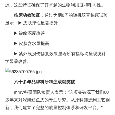
源，这些特征确保了其卓越的生物利用度和靶向
性。
临床功效验证
，通过为期8周的随机双盲临床试验
显示：▶️ 皮肤弹
性显著提升
▶️ 皱纹深度改善
▶️ 皮肤含水量提高
▶️ 紫外线损伤修复
效果显著所有指标均呈现统计
学显著改善。
六十
多
年
品牌
科研积淀成就突破
mmV科研团队负责人表示："这项突破源于我们60
多年来对深海鳕鱼皮的专注研究。从原料筛选到工艺创
新，我们建立了完整的质量控制体系和研发
平
台。"