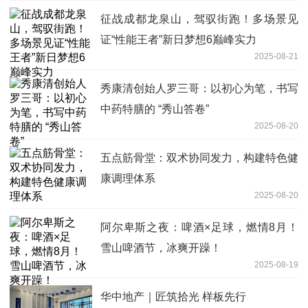
征战成都龙泉山，驾驭街跑！多场景见
证“性能王者”新日梦想6巅峰实力
2025-08-21
秀康清创始人罗三哥：以初心为笔，书写
中药特膳的 “秀山答卷”
2025-08-20
五点筋骨堂：双术协同发力，构建特色健
康调理体系
2025-08-20
阿尔卑斯之夜：啤酒×足球，燃情8月！
雪山啤酒节，冰爽开躁！
2025-08-19
华中地产｜匠筑拾光 样板先行