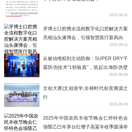
2025-08-11
牙博士口腔携全流程数字化口腔解决方案
亮相汕头康博会，引领智慧医疗新风向
2025-08-11
从被动维权到主动防御：SUPER DRY干
霸防伪技术“1秒验真”，筑起出海防伪壁
2025-08-08
垒
文创大赛|文创游学,全棉时代创意溯源之
行
2025-08-08
2025年中国农民丰收节晚会仁怀特色会
场暨乙巳年茅台红缨子高粱丰收季圆满举