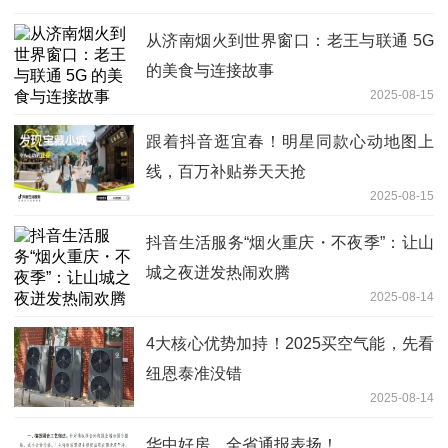
从济南烟火到世界窗口：老王与联通 5G
的美食与连接故事
2025-08-15
跟着抖音逛宜春！明星同款心动地图上
线，百万补贴券天天抢
2025-08-15
抖音生活服务“烟火重庆・不夜季”：让山
城之夜迸发热闹欢腾
2025-08-14
4大核心优势加持！2025买空气能，先看
纽恩泰准没错
2025-08-14
华中好房，全省通报表扬！