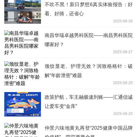
不吹不黑！新日梦想6真实体验报告：好
看、好骑，还省心
2025-08-28
南昌华瑞卓越男科医院——南昌男科医院
哪家好？
2025-08-27
颈纹显老、护理无效？润致格格针：破
解“年龄泄密”难题
2025-08-25
政策护航，车主融极速到账——汇通信诚
让爱车变“金库”
2025-08-25
仲景六味地黄丸再登“2025健康中国品牌