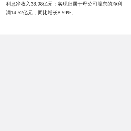
利息净收入38.98亿元；实现归属于母公司股东的净利
润14.52亿元，同比增长8.59%。