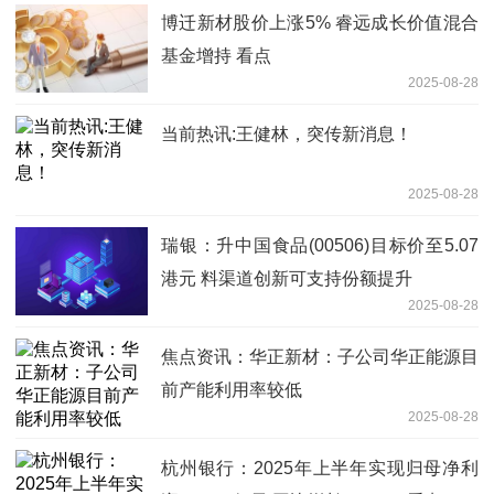
博迁新材股价上涨5% 睿远成长价值混合
基金增持 看点
2025-08-28
当前热讯:王健林，突传新消息！
2025-08-28
瑞银：升中国食品(00506)目标价至5.07
港元 料渠道创新可支持份额提升
2025-08-28
焦点资讯：华正新材：子公司华正能源目
前产能利用率较低
2025-08-28
杭州银行：2025年上半年实现归母净利