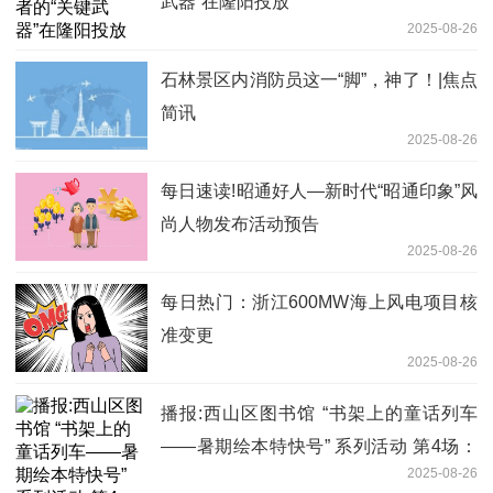
武器”在隆阳投放
2025-08-26
石林景区内消防员这一“脚”，神了！|焦点
简讯
2025-08-26
每日速读!昭通好人—新时代“昭通印象”风
尚人物发布活动预告
2025-08-26
每日热门：浙江600MW海上风电项目核
准变更
2025-08-26
播报:西山区图书馆 “书架上的童话列车
——暑期绘本特快号” 系列活动 第4场：
2025-08-26
胜利荣光号