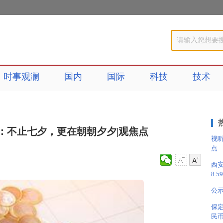
时事观澜
国内
国际
科技
技术
：不止七夕，更在朝朝夕夕|观焦点
视
点
西安
8.5
公
保
民