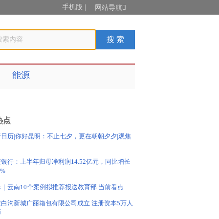
手机版
|
网站导航

能源
热点
听日历|你好昆明：不止七夕，更在朝朝夕夕|观焦
银行：上半年归母净利润14.52亿元，同比增长
9%
示｜云南10个案例拟推荐报送教育部 当前看点
定白沟新城广丽箱包有限公司成立 注册资本5万人
币