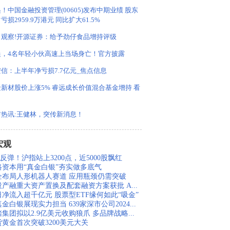
！中国金融投资管理(00605)发布中期业绩 股东
亏损2959.9万港元 同比扩大61.5%
日观察!开源证券：给予劲仔食品增持评级
晨，4名年轻小伙高速上当场身亡！官方披露
信：上半年净亏损7.7亿元_焦点信息
新材股价上涨5% 睿远成长价值混合基金增持 看
前热讯:王健林，突传新消息！
宏观
反弹！沪指站上3200点，近5000股飘红
路资本用“真金白银”夯实做多底气
企布局人形机器人赛道 应用瓶颈仍需突破
投产融重大资产置换及配套融资方案获批 A...
日净流入超千亿元 股票型ETF缘何如此“吸金”
金白银展现实力担当 639家深市公司2024...
集团拟以2.9亿美元收购狼爪 多品牌战略...
货黄金首次突破3200美元大关