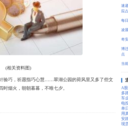
速递
应占
每
凌
奇安
博迁
点
当
(相关资料图)
针验巧，祈愿指巧心慧……翠湖公园的荷风里又多了些文
四时烟火，朝朝暮暮，不唯七夕。
A股
多
车
电
单
用真
安踏
现