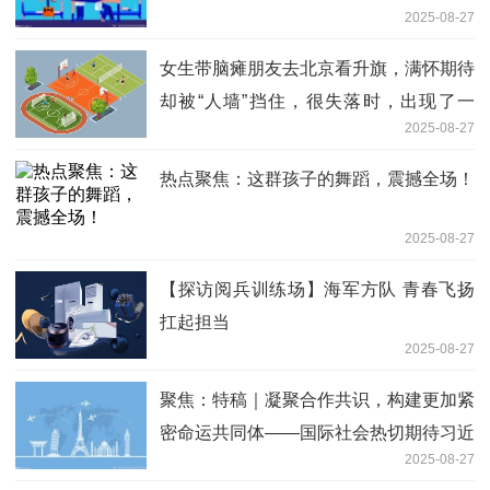
2025-08-27
女生带脑瘫朋友去北京看升旗，满怀期待
却被“人墙”挡住，很失落时，出现了一
2025-08-27
群“余华”，男生：一辈子可能就这么一次
了！
热点聚焦：这群孩子的舞蹈，震撼全场！
2025-08-27
【探访阅兵训练场】海军方队 青春飞扬
扛起担当
2025-08-27
聚焦：特稿｜凝聚合作共识，构建更加紧
密命运共同体——国际社会热切期待习近
2025-08-27
平主席出席2025年上合组织峰会