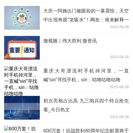
大庆一阿姨出门被眼前的一幕震惊，天空
中出现奇观“龙吸水”！网友：谁来解释一
2025-08-28
下，不会真有龙吧？|时快讯
微视频｜伟大胜利 微资讯
2025-08-28
重庆大哥漂流时手机掉河里，一直
喊“siri”寻找手机，siri：咕噜咕噜咕噜
2025-08-28
初次亮相占比高 九三阅兵四个特点抢先
看_今日热文
2025-08-28
600万套！抗战胜利80周年纪念邮票将于