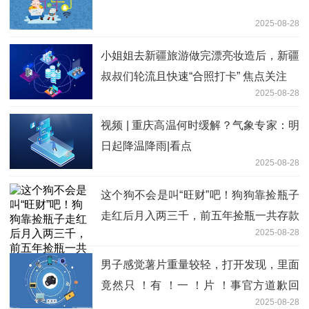
2025-08-28
小姐姐去新疆旅游做完漂亮妆造后，新疆
叔叔们轮流且快速“合照打卡” 焦点关注
2025-08-28
视频 | 重庆高温何时缓解？气象专家：明
日起降温降雨|看点
2025-08-28
这个狗不会是叫“旺财”吧！狗狗靠捡瓶子
走红后月入两三千，前五年捡瓶一共存款
2025-08-28
11300多元
男子感觉薯片重量较轻，打开发现，里面
竟然只 ！有 ！一 ！片 ！事官方道歉回
2025-08-28
应“单间薯片”给予补偿