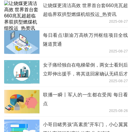
让烧煤更清洁高效 世界首台套660兆瓦超
超临界双拱型燃煤机组投运_热资讯
2025-08-27
每日看点!新渝万高铁万州枢纽项目全线
隧道贯通
2025-08-27
女子痛经独自在电梯晕倒，两女士看到后
立即伸出援手，将其送回家确认无碍后才
2025-08-27
离开。
联播一瞬丨军人的一生都在受阅 每日看
点
2025-08-26
小哥目睹男孩“高素质”开车门，小心翼翼