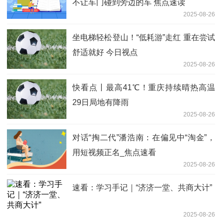
不让车门碰到旁边的车 焦点速读
2025-08-26
坐电梯轻松登山！“低耗游”走红 重在尝试
舒适就好 今日视点
2025-08-26
快看点丨最高41℃！重庆持续晴热高温
29日局地有降雨
2025-08-26
对话“掏二代”潘浩南：在偏见中“淘金”，
用短视频正名_焦点速看
2025-08-26
速看：学习手记｜“济济一堂、共商大计”
2025-08-26