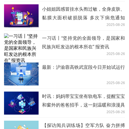
小姐姐因感冒挂水头孢过敏，全身皮肤、
黏膜大面积破损脱落 多次下病危通知
2025-08-26
书，所有用药身体不能吸收|每日头条
一习话丨“坚持党的全面领导，是国家和
民族兴旺发达的根本所在” 报资讯
2025-08-26
最新：沪渝蓉高铁武宜段今日开始试运行
2025-08-26
时讯：妈妈带宝宝坐有轨电车，提醒宝宝
和窗外的爸爸招手，这一刻温暖和浪漫具
2025-08-26
象化了
【探访阅兵训练场】空军方队 奋力拼搏