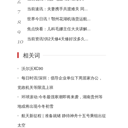
当前速讯：夫妻携手共渡难关 同...
世界今日讯！鄂州花湖机场货运航...
焦点快看：儿科毛娜主任大夫讲解...
当前资讯!供2天修4天修好没多久...
相关词
沃尔沃XC90
每日时讯!深圳：倡导企业单位下周居家办公，
党政机关等限流上班
环球滚动:今冬最强寒潮即将来袭，湖南贵州等
地或将出现今冬初雪
航天新征程 | 准备就绪 静待神舟十五号乘组出征
太空