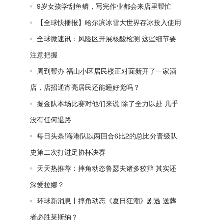
9岁女孩学刮鱼鳞，写完作业都会来店里帮忙
【全球快播报】哈尔滨冰雪大世界存冰投入使用
全球微速讯：风险区开展核酸检测 这些细节要
注意把握
周到帮办 福山小区居民楼正对面新开了一家酒
店，店招通宵亮居民还能睡好觉吗？
掘金队本场比赛对他们来说 除了全力以赴 几乎
没有任何退路
每日头条!海港队以两回合6比2的总比分晋级队
史第二次打进足协杯决赛
天天热推荐：摔角动态鲁瑟夫诸多狡辩 其实还
深爱拉娜？
环球新消息丨摔角动态《夏日狂潮》剧透 送葬
者必胜莱斯纳？