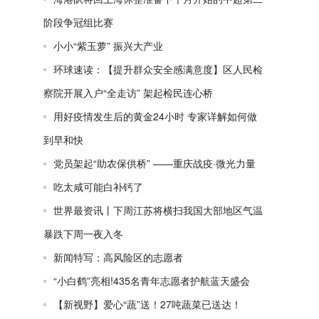
阶段争冠组比赛
小小“紫玉萝” 振兴大产业
环球速读：【提升群众安全感满意度】区人民检
察院开展入户“全走访” 架起检民连心桥
用好疫情发生后的黄金24小时 专家详解如何做
到早和快
党员架起“助农保供桥” ——重庆战疫·微光力量
吃太咸可能白补钙了
世界最资讯丨下周江苏将横扫我国大部地区气温
暴跌下周一夜入冬
新闻特写：高风险区的志愿者
“小白鹤”亮相!435名青年志愿者护航蓝天盛会
【新视野】爱心“蔬”送！27吨蔬菜已送达！