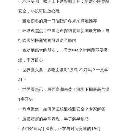
环球要闻：祁连山下避险搬迁户：新房小院宽敞
安全，小孩可以放心玩
邂逅初冬的第一口“甜蜜” 冬果采摘地推荐
环球观焦点：中国之声探访北京新国展方舱：自
行购买的快递物资可以送至舱内
奉劝烟瘾大的朋友，一天之中4个时间段不要吸
烟，千万留心
世界微头条丨多吃面条对“胰岛”不好吗？一文学
习下
世界看热讯：最强寒潮来袭！深圳下周最高气温
1字开头！
热点聚焦：如何保证核酸检测安全？专家解答
血管堵塞的异常表现，早了解早预防
战“疫”速写 | 深夜，正在与时间竞速的TA们