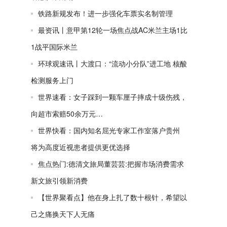
铁路新规发布！进一步强化车票实名制管理
最资讯丨意甲第12轮一场焦点战AC米兰主场1比
1战平国际米兰
环球观速讯丨大渡口：“流动小分队”进工地 ​核酸
检测服务上门
世界速看：女子踩到一颗车厘子摔成十级伤残，
向超市索赔50余万元…
世界快看：国内知名屈光专家工作室落户贵州
将为高度近视患者提供更优选择
焦点热门:德清文旅局董芸芸:把握市场消费需求
新文旅引领新消费
【世界聚看点】他在身上扎了数十根针，希望以
己之痛换天下人无痛