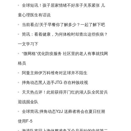
全球短讯！孩子居家情绪不好亲子关系紧张 儿
童心理医生有话说
当前看点!关于早餐你了解多少？一起了解下吧
简讯：看着健康，为何体检时却查出这些疾病？
一文学习下
“微网格”优化防疫服务 社区里的老人有事就找网
格员
阿曼主帅伊万科维奇对足球并不陌生
摔角动态黑人选手JTG 存在种族歧视
天天热点评！此前获得开门红的湖人队全民皆兵
迎战掘金队
全球简讯:摔角动态Y2J 送葬者将会在夏日狂潮
使用F-5
海港队将回上海休整准备下个月开始的中超第二