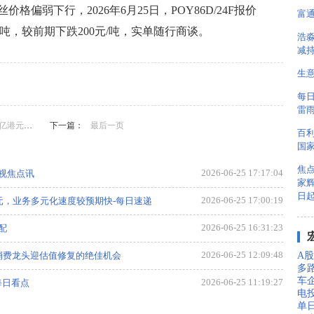
偏弱下行，2026年6月25日，POY86D/24F报价
富通
500元/吨，较前期下跌200元/吨，实单随行商谈。
浩
减持
生意
每
雷
04万股股份
下一篇：
最后一页
百利
国
焦点
2026-06-25 17:17:04
 视焦点讯
家辉
日
2026-06-25 17:00:19
元，业务多元化速度较预期快-每日速递
2026-06-25 16:31:23
配
2026-06-25 12:09:48
A股
等消费龙头迎估值修复的绝佳机会
多
车
2026-06-25 11:19:27
每日看点
电
单
2026-06-25 09:09:56
产品进行批量生产