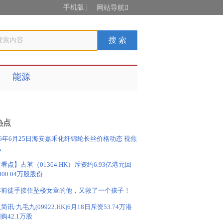
手机版
|
网站导航

能源
热点
26年6月25日海安嘉禾化纤锦纶长丝价格动态 视焦
讯
看点】古茗（01364.HK）斥资约6.93亿港元回
400.04万股股份
年前徒手接住坠楼女童的他，又救了一个孩子！
简讯:九毛九(09922.HK)6月18日斥资53.74万港
购42.1万股