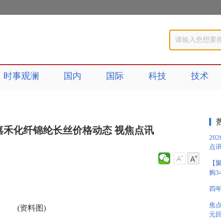
时事观澜
国内
国际
科技
技术
海安嘉禾化纤锦纶长丝价格动态 视焦点讯
20
点
【聚
购3
四
焦点
(资料图)
元回