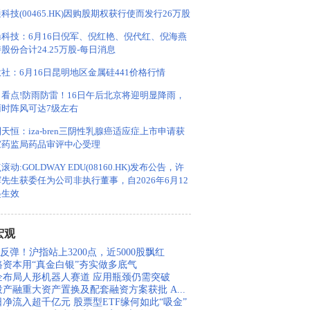
科技(00465.HK)因购股期权获行使而发行26万股
淼科技：6月16日倪军、倪红艳、倪代红、倪海燕
股份合计24.25万股-每日消息
社：6月16日昆明地区金属硅441价格行情
日看点!防雨防雷！16日午后北京将迎明显降雨，
雨时阵风可达7级左右
天恒：iza-bren三阴性乳腺癌适应症上市申请获
家药监局药品审评中心受理
滚动:GOLDWAY EDU(08160.HK)发布公告，许
先生获委任为公司非执行董事，自2026年6月12
起生效
宏观
反弹！沪指站上3200点，近5000股飘红
路资本用“真金白银”夯实做多底气
企布局人形机器人赛道 应用瓶颈仍需突破
投产融重大资产置换及配套融资方案获批 A...
日净流入超千亿元 股票型ETF缘何如此“吸金”