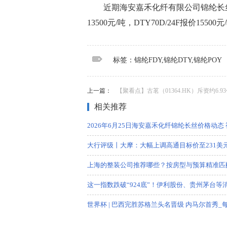
近期海安嘉禾化纤有限公司锦纶长丝价格
13500元/吨，DTY70D/24F报价15
标签：
锦纶FDY
锦纶DTY
锦纶POY
标签：锦纶FDY,锦纶DTY,锦纶POY
上一篇：
【聚看点】古茗（01364.HK）斥资约6.93亿港元回购3400.
相关推荐
2026年6月25日海安嘉禾化纤锦纶长丝价格动态
大行评级丨大摩：大幅上调高通目标价至231美
上海的整装公司推荐哪些？按房型与预算精准匹
这一指数跌破“924底”！伊利股份、贵州茅台
世界杯 | 巴西完胜苏格兰头名晋级 内马尔首秀_
每日聚焦：胜宏科技：已有部分ASIC相关PCB