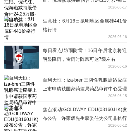
红、倪海燕减持股份合计24.25万股-每日
2026-06-17
消息
生意社：6月16日昆明地区金属硅441价
格行情
2026-06-16
每日看点!防雨防雷！16日午后北京将迎
明显降雨，雷雨时阵风可达7级左右
2026-06-16
百利天恒：iza-bren三阴性乳腺癌适应症
上市申请获国家药监局药品审评中心受理
2026-06-15
焦点滚动:GOLDWAY EDU(08160.HK)发
布公告，许家辉先生获委任为公司非执行
2026-06-12
董事，自2026年6月12日起生效