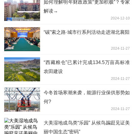
如何理解明年财政政策“更加积极”？专家
解读→
2024-12-10
“碳”索之路·城市行系列活动走进湖北襄阳
2024-11-27
“西藏粮仓”已累计完成134.5万亩高标准
农田建设
2024-11-27
今冬首场寒潮来袭，能源行业保供形势如
何?
2024-11-27
大美湿地成鸟类“乐园” 从候鸟蹁跹见证美
丽中国生态“密码”