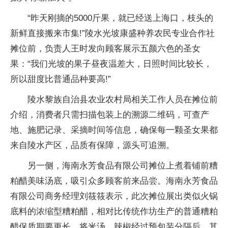
“昨天刚摘的5000斤果，就已经送上海口，枝头的
新鲜直接搬来市集!”陵水光坡康盛种养农民专业合作社
摊位前，负责人王时发向顾客展示五颜六色的圣女
果：“我们光坡的果子昼夜温差大，日照时间比较长，
所以甜度比普通品种要高!”
陵水黎族自治县农业农村局相关工作人员在摊位前
介绍，消费者只需扫描包装上的溯源二维码，可查产
地、施肥记录、采摘时间等信息，确保每一颗圣女果都
来自陵水产区，品质有保障，源头可追溯。
另一侧，海南永芳食品有限公司摊位上煮着铺前糟
粕醋美味汤底，吸引众多顾客前来品尝。海南永芳食品
有限公司商务经理刘筱筱表示，此次摊位展出类似火锅
底料的浓缩型糟粕醋，相对比传统作坊生产的普通糟粕
醋保质期要更长，将米汤、辣椒经过预包装分隔后，其