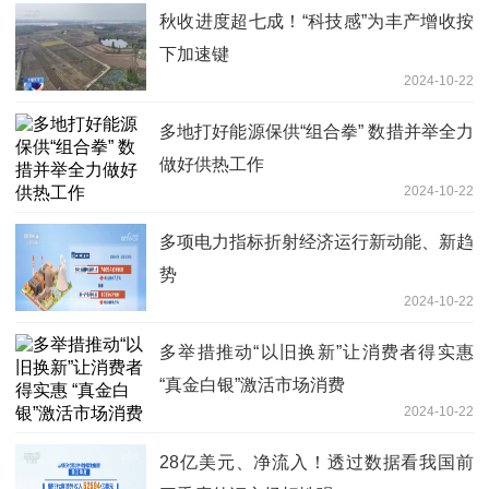
秋收进度超七成！“科技感”为丰产增收按
下加速键
2024-10-22
多地打好能源保供“组合拳” 数措并举全力
做好供热工作
2024-10-22
多项电力指标折射经济运行新动能、新趋
势
2024-10-22
多举措推动“以旧换新”让消费者得实惠
“真金白银”激活市场消费
2024-10-22
28亿美元、净流入！透过数据看我国前