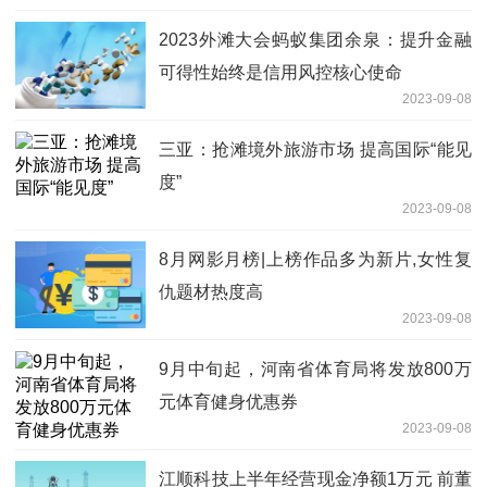
2023外滩大会蚂蚁集团余泉：提升金融
可得性始终是信用风控核心使命
2023-09-08
三亚：抢滩境外旅游市场 提高国际“能见
度”
2023-09-08
8月网影月榜|上榜作品多为新片,女性复
仇题材热度高
2023-09-08
9月中旬起，河南省体育局将发放800万
元体育健身优惠券
2023-09-08
江顺科技上半年经营现金净额1万元 前董