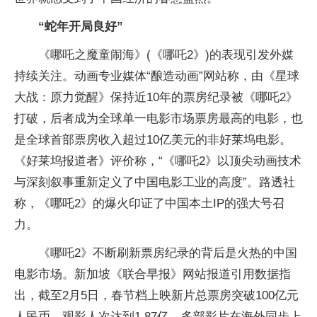
“蛇年开局良好”
《哪吒之魔童闹海》(《哪吒2》)的表现引发外媒
持续关注。动画专业媒体“酿造动画”网站称，由《星球
大战：原力觉醒》保持近10年的票房纪录被《哪吒2》
打破，后者成为全球单一电影市场票房最高的电影，也
是全球首部票房收入超过10亿美元的非好莱坞电影。
《好莱坞报道者》评价称，“《哪吒2》以顶尖动画技术
与深刻叙事重新定义了中国电影工业的高度”。路透社
称，《哪吒2》的爆火印证了中国本土IP的强大号召
力。
《哪吒2》不断刷新票房纪录的背后是火热的中国
电影市场。新加坡《联合早报》网站报道引用数据指
出，截至2月5日，春节档上映新片总票房突破100亿元
人民币，观影人次达到1.87亿。多部影片在海外同步上