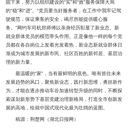
固下来，努力以组织建设的“实”和“效”服务保障大局
的“稳”和“进”。“党员要当好服务者，在工作中我牢记驾
驶规范，保证乘客的安全，竭尽所能提供暖心服
务。”网约车司机郑师傅以亲身经历彰显了新业态、新
就业群体党员的模范带头作用。正是像他一样的每个党
员都在各自岗位上发着光发着热，新业态新就业群体日
渐成为城市发展的新市民、社区百姓的新邻居、基层治
理的新力量。
最温暖的“家”，当有最鲜明的底色。唯有抓住未来
发展趋势的风口，聚焦新业态，践行新思维，勇担新作
为，才能在逐步推动车谷加速转型升级的同时，不断探
索谋划新形势下基层党建治理新格局，打造全市创新发
展的高地，绘就中国式现代化最为壮阔的蓝图。
稿源：荆楚网（湖北日报网）