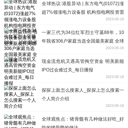
全球热议:港股异动 | 东方电气(01072)涨
超7%领涨电力设备股 机构指电网投资需
2023-05-16
求日益强化 电力设备企业有望迎来新成
长周期
一家三代为34位红军烈士守墓88年，10
年我省306户家庭当选全国最美家庭 全球
2023-05-16
速读
现金流危机又遇高管掏空资金 明美新能
IPO过会难过关_每日播报
2023-05-16
探探上面怎么搜索人_探探上怎么搜索一
个人简介介绍
2023-05-16
全球观焦点：猪骨髓有几种做法好吃_好
吃的猪骨髓的做法