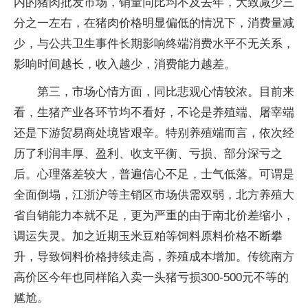
内的猪肉批发市场，销量同比均不及去年，大致减少三
分之一左右，在猪肉价格明显偏低的情况下，消费量减
少，与公共卫生事件长期影响终端消费水平不无关系，
影响时间越长，收入越少，消费能力越差。
第三，市场心情方面，同比悲观心情较浓。目前来
看，生猪产业各环节均不看好，不论是养殖端、屠宰端
还是下游贸易商处境皆艰辛。特别养殖端而言，依次经
历了利润丰厚、盈利、收支平衡、亏损、部分深亏之
后。心理落差较大，普遍信心不足，士气低落。可谓是
全面倒塌，江浙沪等主销区市场供需双弱，北方养殖大
省自销能力本就不足，更为严重的由于南北价差缩小，
调运失灵。加之近期玉米豆粕等饲料原料价格不断攀
升，导致饲料价格持续走高，养殖成本增加。传统南方
高价区今年也同样陷入卖一头猪亏损300-500元不等的
尴尬。