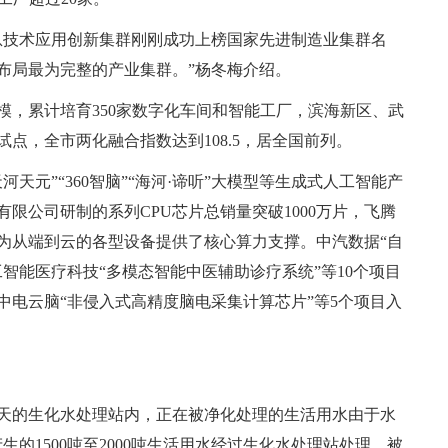
息技术应用创新集群刚刚成功上榜国家先进制造业集群名
布局最为完整的产业集群。”杨冬梅介绍。
模，累计培育350家数字化车间和智能工厂，滨海新区、武
点，全市两化融合指数达到108.5，居全国前列。
天元”“360智脑”“海河·谛听”大模型等生成式人工智能产
限公司研制的系列CPU芯片总销量突破1000万片，飞腾
，为从端到云的各型设备提供了核心算力支撑。中汽数据“自
智能医疗科技“多模态智能中医辅助诊疗系统”等10个项目
中电云脑“非侵入式高精度脑电采集计算芯片”等5个项目入
天的生化水处理站内，正在被净化处理的生活用水由于水
的1500吨至2000吨生活用水经过生化水处理站处理，被