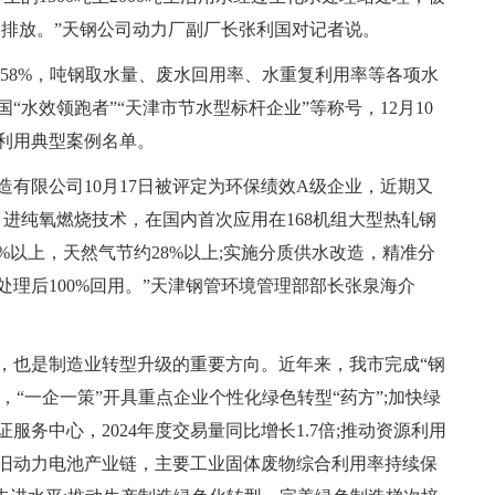
零排放。”天钢公司动力厂副厂长张利国对记者说。
.58%，吨钢取水量、废水回用率、水重复利用率等各项水
水效领跑者”“天津市节水型标杆企业”等称号，12月10
环利用典型案例名单。
有限公司10月17日被评定为环保绩效A级企业，近期又
进纯氧燃烧技术，在国内首次应用在168机组大型热轧钢
%以上，天然气节约28%以上;实施分质供水改造，精准分
理后100%回用。”天津钢管环境管理部部长张泉海介
，也是制造业转型升级的重要方向。近年来，我市完成“钢
理，“一企一策”开具重点企业个性化绿色转型“药方”;加快绿
务中心，2024年度交易量同比增长1.7倍;推动资源利用
旧动力电池产业链，主要工业固体废物综合利用率持续保