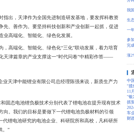
分
我
时指出，天津作为全国先进制造研发基地，要发挥科教资
生
争先、善作为。要坚持科技创新和产业创新一起抓，促进
一
造业高端化、智能化、绿色化发展。
参
完
为，高端化、智能化、绿色化“三化”联动发展，着力培育
涨2
化天津篇章的产业支撑这一“时代问卷”中精彩作答——
中
”企业天津中能锂业有限公司总经理陈强来说，新质生产力
“
11
“
抓契
术和固态电池锂负极技术分别代表了锂电池在提升现有技术
20
方向。我们的目标是要做下一代锂电池负极材料的引领
车
财政
下一代锂电池研究的电池企业、科研院所和高校，凡科研所
供。”