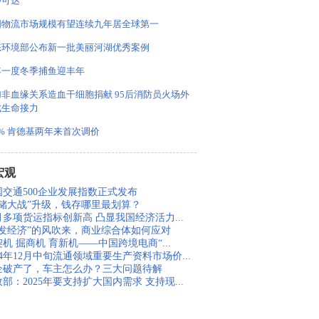
钟可达
国物流市场规模有望连续九年居全球第一
态环境部公布新一批美丽河湖优秀案例
年一度冬季捕鱼迎丰年
加非血缘关系造血干细胞捐献 95后消防员火场外
成生命接力
% 肯德基两年来首次调价
宏观
国交通500企业发展指数正式发布
揽储大战”升级，钱存哪里最划算？
月多项货运指标创新高 凸显我国经济活力...
银发经济”的风吹来，商业综合体如何应对
机 掘商机 育新机——中国跨境电商“...
24年12月中旬流通领域重要生产资料市场价...
企破产了，车主怎么办？三大问题待解
部：2025年要支持扩大国内需求 支持现...