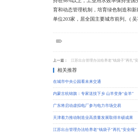
持在98%以上，工业用水效率保持全国
育和动态管理机制，培育绿色制造和新
单位203家，居全国主要城市前列。( 吴
标签：
标签：中国观察家网，商业门户网站，新闻
费，互联网，科技，国际，文化，时事，社
上一篇：
江苏出台管理办法给养老“钱袋子”再扎“安
相关推荐
在城市中央公园看未来交通
内蒙古杭锦旗：专家送技下乡 山羊变身“金羊”
广东将启动虚拟电厂参与电力市场交易
天津着力推动制造业高质量发展取得丰硕成果
江苏出台管理办法给养老“钱袋子”再扎“安全绳”