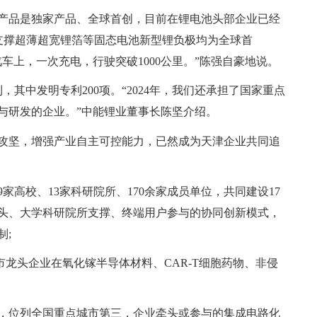
产品是独家产品、全球首创，目前在锂电池头部企业已经
无支撑超薄超宽锂箔等固态电池新型锂负极均为全球首
车上，一次充电，行驶突破1000公里。”陈强自豪地说。
，其中发明专利200项。“2024年，我们还承担了国家重点
与研发的企业。”中能锂业董事长陈坚介绍。
攻坚，增强产业自主可控能力，已然成为天津企业共同追
9家高校、13家科研院所、170余家成员单位，共同建设17
头、大学科研院所支撑、终端用户参与的协同创新模式，
制;
我市龙头企业在氧化镓半导体材料、CAR-T细胞药物、非侵
家，位列全国重点城市第三，企业牵头或参与的集成电路化