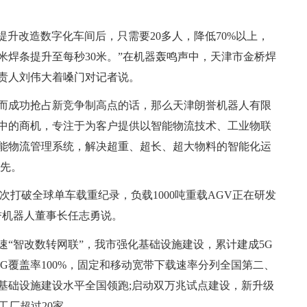
，提升改造数字化车间后，只需要20多人，降低70%以上，
米焊条提升至每秒30米。”在机器轰鸣声中，天津市金桥焊
责人刘伟大着嗓门对记者说。
而成功抢占新竞争制高点的话，那么天津朗誉机器人有限
中的商机，专注于为客户提供以智能物流技术、工业物联
能物流管理系统，解决超重、超长、超大物料的智能化运
领先。
一次打破全球单车载重纪录，负载1000吨重载AGV正在研发
誉机器人董事长任志勇说。
速“智改数转网联”，我市强化基础设施建设，累计建成5G
5G覆盖率100%，固定和移动宽带下载速率分列全国第二、
基础设施建设水平全国领跑;启动双万兆试点建设，新升级
接工厂超过20家。