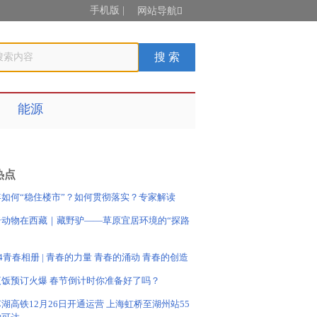
手机版
|
网站导航

能源
热点
年如何“稳住楼市”？如何贯彻落实？专家解读
奇动物在西藏｜藏野驴——草原宜居环境的“探路
24青春相册 | 青春的力量 青春的涌动 青春的创造
夜饭预订火爆 春节倒计时你准备好了吗？
湖高铁12月26日开通运营 上海虹桥至湖州站55