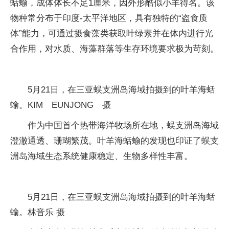
蛞蝓，成体体长不足1厘米，因外形酷似小羊得名。该
物种常分布于印度-太平洋地区，具有独特的“盗食质
体”能力，可通过摄食藻类获取叶绿素并在体内进行光
合作用，对水质、海藻群落等生存环境要求极为苛刻。
5月21日，在三亚蜈支洲岛海域拍摄到的叶羊海蛞
蝓。KIM EUNJONG 摄
作为中国首个热带海洋牧场所在地，蜈支洲岛海域
澄澈通透、珊瑚繁茂。叶羊海蛞蝓的发现也印证了蜈支
洲岛海域生态系统健康稳定、生物多样性丰富。
5月21日，在三亚蜈支洲岛海域拍摄到的叶羊海蛞
蝓。林音乐 摄