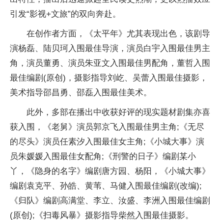
引发“影视+文旅”的双向奔赴。
在创作者方面，《太平年》尤其表现出色，该剧导
演杨磊、陆贝珂入围最佳导演，演员白宇入围最佳男主
角，演员董勇、演员朱亚文入围最佳男配角，董哲入围
最佳编剧(原创)，摄影指导刘屹、吴蕾入围最佳摄影，
美术指导邵昌勇、邵磊入围最佳美术。
此外，多部在播出中收获好评的现实题材剧集亦喜
获入围，《老舅》演员郭京飞入围最佳男主角;《无尽
的尽头》演员任素汐入围最佳女主角;《小城大事》演
员朱媛媛入围最佳女配角;《刑警的日子》编剧某小
丫，《隐身的名字》编剧唐方园、杨阳，《小城大事》
编剧袁克平、孙皓、黄苇、马健入围最佳编剧(改编);
《归队》编剧高满堂、李立、汝盛、李洲入围最佳编剧
(原创);《扫毒风暴》摄影指导柴然入围最佳摄影。