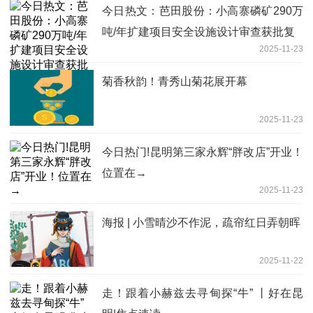
今日热文：芭田股份：小高寨磷矿290万
吨/年扩建项目安全设施设计审查获批复
2025-11-23
菊香秋韵！青秀山菊花展开幕
2025-11-23
今日热门!昆明第三家永辉“胖改店”开业！
位置在→
2025-11-23
海报 | 小雪晴沙不作泥，疏帘红日弄朝晖
2025-11-22
走！跟着小赫兹去寻甸探“牛” 丨好在昆