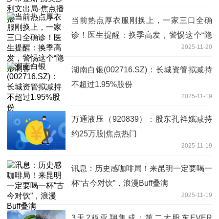
当前热点厚衣服刚换上，一家三口全确
诊！医生提醒：换季高发，警惕这个“隐
2025-11-20
形刺客”
湖南白银(002716.SZ)：长城资管拟减持
不超过1.95%股份
2025-11-19
万通液压（920839）：股东孔祥娥减持
约25万股|焦点热门
2025-11-19
讯息：历史感咖啡局！来昆明一定要喝一
杯“古今对饮”，浪漫Buff叠满
2025-11-19
3天2板亚翔集成：第二大股东EVER