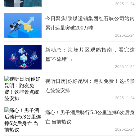
2025-11-24
今日聚焦!陕煤运销集团红石峡公司站内
累计运量突破200万吨
2025-11-24
新动态：海埂片区观鸥指南，看完这
篇“不添堵”→
2025-11-24
视听日历|你好昆明：跑友免费！这些景
点统统安排
2025-11-24
痛心！男子酒后骑行5.3公里连摔6次后身
亡 当前热议
2025-11-24