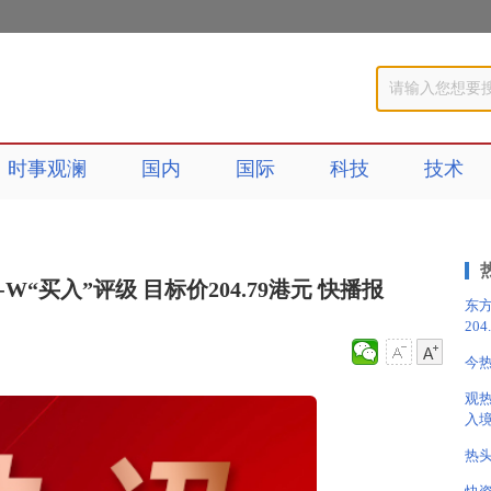
时事观澜
国内
国际
科技
技术
“买入”评级 目标价204.79港元 快播报
东方
20
今热
观
入
热