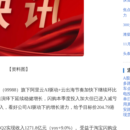
快
焦
力
30
潍柴
11
头条
【资料图】
A股
多
车
（09988）旗下阿里云AI驱动+云出海节奏加快下继续环比
电
逻辑演绎下延续稳健增长，闪购本季度投入加大但已进入减亏
单
用真
，看好公司AI驱动下的增长潜力，给予目标价204.79港
安踏
现
2实现收入1271.8亿元（yoy+9.0%）。受益于淘宝闪购业