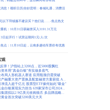
资讯：鸥暖昆明40年，这些瞬间有你有我
点消息！视听日历|你好昆明：春城礼遇，消费活
0元以下羽绒服不建议买？他们说……-焦点热文
重机：10月31日获融资买入3191.31万元
月3日起开行！试营运期间1元/人/次
焦点：11月10日起，云南多趟动车票价有优惠
宏观
反弹！沪指站上3200点，近5000股飘红
路资本用“真金白银”夯实做多底气
企布局人形机器人赛道 应用瓶颈仍需突破
投产融重大资产置换及配套融资方案获批 A...
日净流入超千亿元 股票型ETF缘何如此“吸金”
金白银展现实力担当 639家深市公司2024...
集团拟以2.9亿美元收购狼爪 多品牌战略...
货黄金首次突破3200美元大关