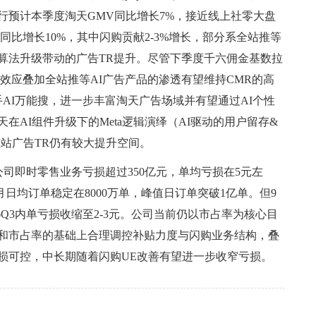
行预计本季度淘天GMV同比增长7%，接近线上社零大盘
同比增长10%，其中闪购贡献2-3%增长，部分系全站推等
算法升级带动的广告TR提升。尽管下季度千六佣金基数拉
效应叠加全站推等AI广告产品的渗透有望维持CMR的高
AI万能搜，进一步丰富淘天广告场域并有望通过AI个性
在AI组件升级下的Meta逻辑演绎（AI驱动的用户留存&
站广告TR仍有较大提升空间。
公司即时零售业务亏损超过350亿元，单均亏损在5元左
日均订单稳定在8000万单，峰值日订单突破1亿单。但9
6Q3内单亏损收缩至2-3元。公司当前仍以市占率为核心目
和市占率的基础上合理调控补贴力度与闪购业务结构，叠
损可控，中长期随着闪购UE改善有望进一步收窄亏损。