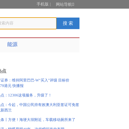
手机版
|
网站导航

能源
热点
证券：维持阿里巴巴-W“买入”评级 目标价
4.79港元 快播报
点：12306这项服务，升级了！
热点：今起，中国公民持有效澳大利亚签证可免签
境新西兰
头条丨方便！海埂大坝附近，车载移动厕所来了