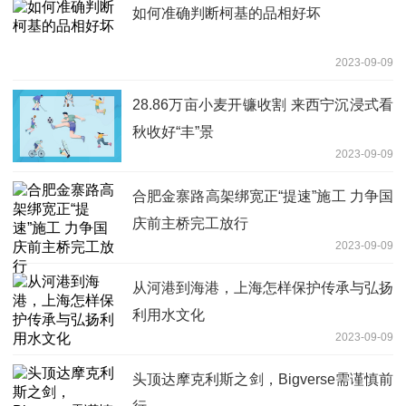
如何准确判断柯基的品相好坏
2023-09-09
28.86万亩小麦开镰收割 来西宁沉浸式看
秋收好“丰”景
2023-09-09
合肥金寨路高架绑宽正“提速”施工 力争国
庆前主桥完工放行
2023-09-09
从河港到海港，上海怎样保护传承与弘扬
利用水文化
2023-09-09
头顶达摩克利斯之剑，Bigverse需谨慎前