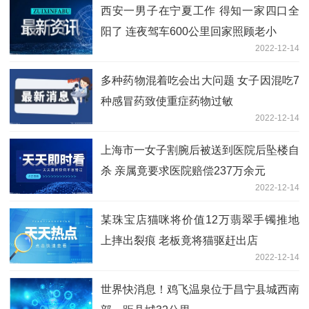
西安一男子在宁夏工作 得知一家四口全
阳了 连夜驾车600公里回家照顾老小
2022-12-14
多种药物混着吃会出大问题 女子因混吃7
种感冒药致使重症药物过敏
2022-12-14
上海市一女子割腕后被送到医院后坠楼自
杀 亲属竟要求医院赔偿237万余元
2022-12-14
某珠宝店猫咪将价值12万翡翠手镯推地
上摔出裂痕 老板竟将猫驱赶出店
2022-12-14
世界快消息！鸡飞温泉位于昌宁县城西南