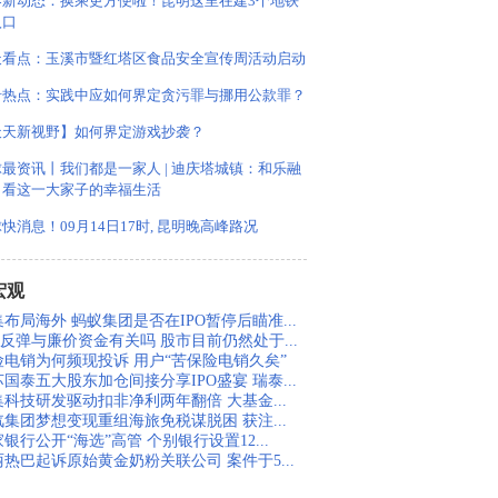
界新动态：换乘更方便啦！昆明这里在建3个地铁
入口
天看点：玉溪市暨红塔区食品安全宣传周活动启动
沿热点：实践中应如何界定贪污罪与挪用公款罪？
天天新视野】如何界定游戏抄袭？
最资讯丨我们都是一家人 | 迪庆塔城镇：和乐融
！看这一大家子的幸福生活
快消息！09月14日17时, 昆明晚高峰路况
宏观
布局海外 蚂蚁集团是否在IPO暂停后瞄准...
股反弹与廉价资金有关吗 股市目前仍然处于...
险电销为何频现投诉 用户“苦保险电销久矣”
国泰五大股东加仓间接分享IPO盛宴 瑞泰...
集科技研发驱动扣非净利两年翻倍 大基金...
汽集团梦想变现重组海旅免税谋脱困 获注...
银行公开“海选”高管 个别银行设置12...
丽热巴起诉原始黄金奶粉关联公司 案件于5...