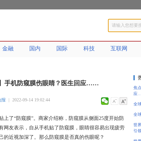
金融
国内
国际
科技
互联网
】手机防窥膜伤眼睛？医生回应……
焦
应
晚报
|
2022-09-14 19:02:44
全
全
上了“防窥膜”。商家介绍称，防窥膜从侧面25度开始防
世
有网友表示，自从手机贴了防窥膜，眼睛很容易出现疲劳
引
己的近视加深了。那么防窥膜是否真的伤眼呢？