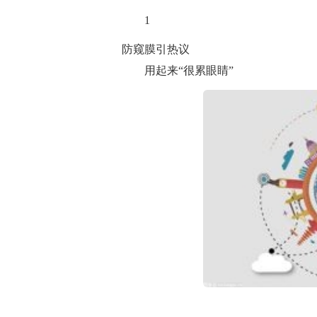
1
防窥膜引热议
用起来“很累眼睛”