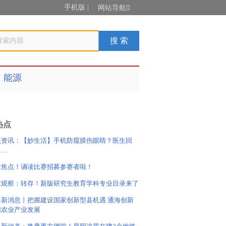
手机版
|
网站导航

能源
热点
点资讯：【妙生活】手机防窥膜伤眼睛？医生回
……
球焦点！诵读比赛招募参赛者啦！
球观察：转存！新版研究生教育学科专业目录来了
界新消息丨把握建设国家创新型县机遇 通海创新
领农业产业发展