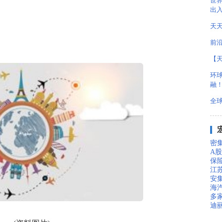
世
出
天
前
【
环球
融
全球
密集
A
保
江苏
安
海
多家
迪