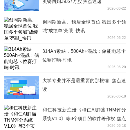
英镑回购39.67万股 焦点速递
2026-06-22
创同期新高、稳居全球首位 我国多个领
域“成绩单”亮眼_快讯
2026-06-22
314Ah紧缺，500Ah+混战：储能电芯卡
位赛打响-时讯
2026-06-20
大学专业并不是最重要的那根锚_焦点速
读
2026-06-18
和仁科技新注册《和仁AI肿瘤TNM评分
系统V1.0》等3个项目的软件著作权-焦点
2026-06-18
快报