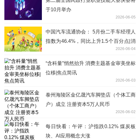
第二届全国民政行业职业技能大赛决赛将
于10月举办
2026-06-05
中国汽车流通协会： 5月份二手车经理人
指数为46.4%，同比上升1.5个百分点|消
2026-06-04
息
“含科量”悄然抬升 消费主题基金审美坐标
位移|焦点简讯
2026-06-03
泰州海陵区金亿晟汽车脚垫店（个体工商
户）成立 注册资本5万人民币
2026-06-02
每日快看：午评：沪指跌0.12% 煤炭板
块、AI应用概念大涨