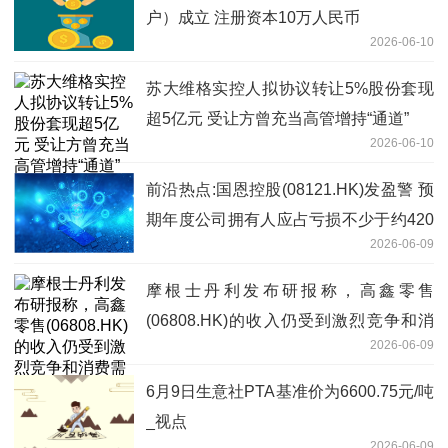
户）成立 注册资本10万人民币
2026-06-10
苏大维格实控人拟协议转让5%股份套现
超5亿元 受让方曾充当高管增持“通道”
2026-06-10
前沿热点:国恩控股(08121.HK)发盈警 预
期年度公司拥有人应占亏损不少于约420
2026-06-09
万港元
摩根士丹利发布研报称，高鑫零售
(06808.HK)的收入仍受到激烈竞争和消
2026-06-09
费需求疲软的压力，而客单价的复苏仍存
在不确定性
6月9日生意社PTA基准价为6600.75元/吨
_视点
2026-06-09