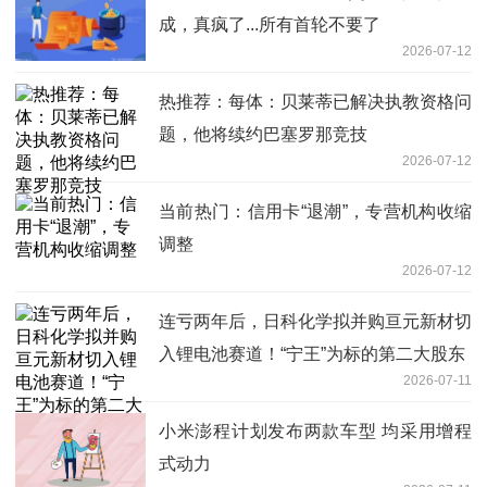
成，真疯了...所有首轮不要了
2026-07-12
热推荐：每体：贝莱蒂已解决执教资格问
题，他将续约巴塞罗那竞技
2026-07-12
当前热门：信用卡“退潮”，专营机构收缩
调整
2026-07-12
连亏两年后，日科化学拟并购亘元新材切
入锂电池赛道！“宁王”为标的第二大股东
2026-07-11
小米澎程计划发布两款车型 均采用增程
式动力