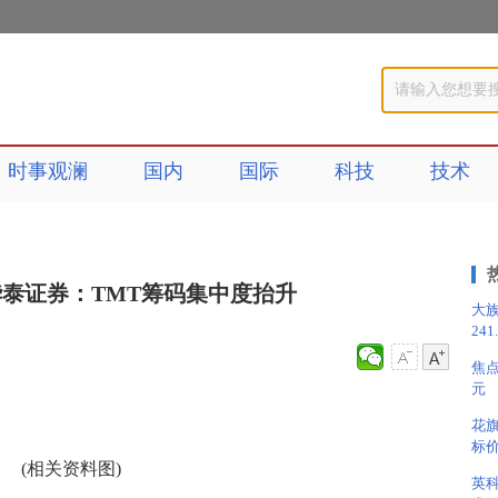
时事观澜
国内
国际
科技
技术
泰证券：TMT筹码集中度抬升
大族
241
焦点
元
花旗
标价
(相关资料图)
英科