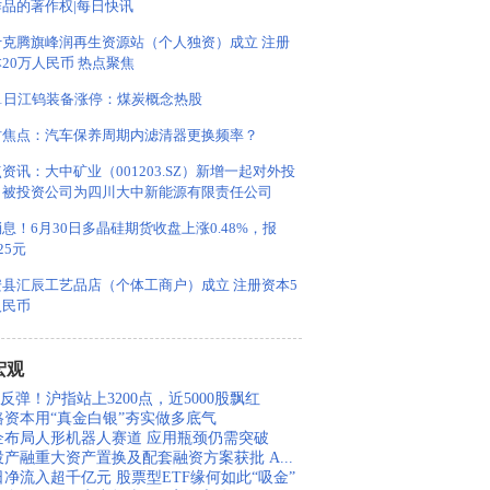
作品的著作权|每日快讯
什克腾旗峰润再生资源站（个人独资）成立 注册
20万人民币 热点聚焦
月1日江钨装备涨停：煤炭概念热股
时焦点：汽车保养周期内滤清器更换频率？
资讯：大中矿业（001203.SZ）新增一起对外投
，被投资公司为四川大中新能源有限责任公司
息！6月30日多晶硅期货收盘上涨0.48%，报
25元
安县汇辰工艺品店（个体工商户）成立 注册资本5
人民币
宏观
反弹！沪指站上3200点，近5000股飘红
路资本用“真金白银”夯实做多底气
企布局人形机器人赛道 应用瓶颈仍需突破
投产融重大资产置换及配套融资方案获批 A...
日净流入超千亿元 股票型ETF缘何如此“吸金”