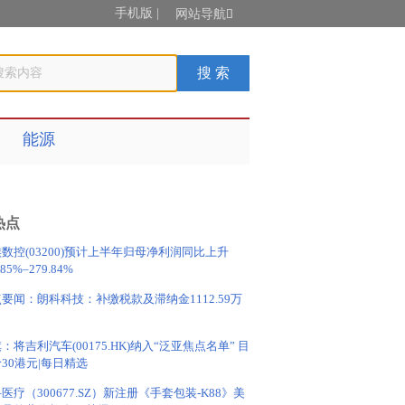
手机版
|
网站导航

能源
热点
数控(03200)预计上半年归母净利润同比上升
.85%–279.84%
要闻：朗科科技：补缴税款及滞纳金1112.59万
：将吉利汽车(00175.HK)纳入“泛亚焦点名单” 目
30港元|每日精选
医疗（300677.SZ）新注册《手套包装-K88》美