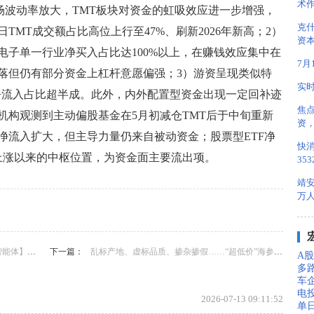
术
市场波动率放大，TMT板块对资金的虹吸效应进一步增强，
克
日TMT成交额占比高位上行至47%、刷新2026年新高；2）
资本
电子单一行业净买入占比达100%以上，在赚钱效应集中在
7
落但仍有部分资金上杠杆意愿偏强；3）游资呈现类似特
实
净流入占比超半成。此外，内外配置型资金出现一定回补迹
焦点
机构观测到主动偏股基金在5月初减仓TMT后于中旬重新
资
净流入扩大，但主导力量仍来自被动资金；股票型ETF净
快消
上涨以来的中枢位置，为资金面主要流出项。
353
靖
万
能体】概念
下一篇：
乱标产地、虚标品质、掺杂掺假……“超低价”海参何以横行市场
A股
多
车
电
2026-07-13 09:11:52
单