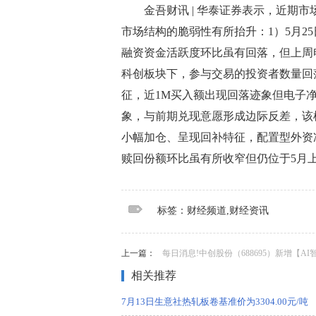
金吾财讯 | 华泰证券表示，近期
市场结构的脆弱性有所抬升：1）5月25
融资资金活跃度环比虽有回落，但上周
科创板块下，参与交易的投资者数量回
征，近1M买入额出现回落迹象但电子
象，与前期兑现意愿形成边际反差，该
小幅加仓、呈现回补特征，配置型外资
赎回份额环比虽有所收窄但仍位于5月
标签：
财经频道
财经资讯
标签：财经频道,财经资讯
上一篇：
每日消息!中创股份（688695）新增【AI智
相关推荐
7月13日生意社热轧板卷基准价为3304.00元/吨