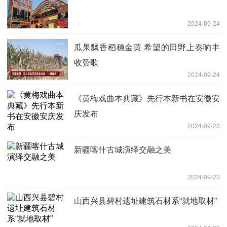
2024-09-24
瓜果飘香稻穗金黄 希望的田野上奏响丰
收赞歌
2024-09-24
《黄梅戏曲本典藏》先行本新书在安徽安
庆发布
2024-09-23
新疆喀什古城演绎交融之美
2024-09-23
山西兴县碧村遗址建筑石材系“就地取材”