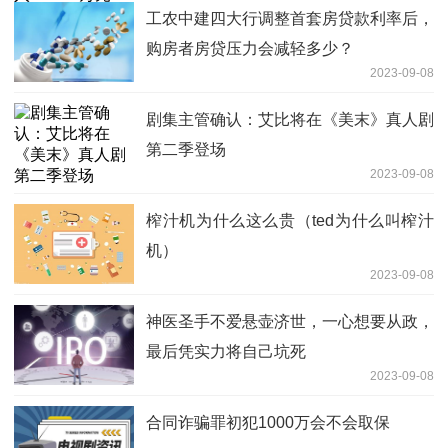
工农中建四大行调整首套房贷款利率后，
购房者房贷压力会减轻多少？
2023-09-08
剧集主管确认：艾比将在《美末》真人剧
第二季登场
2023-09-08
榨汁机为什么这么贵（ted为什么叫榨汁
机）
2023-09-08
神医圣手不爱悬壶济世，一心想要从政，
最后凭实力将自己坑死
2023-09-08
合同诈骗罪初犯1000万会不会取保