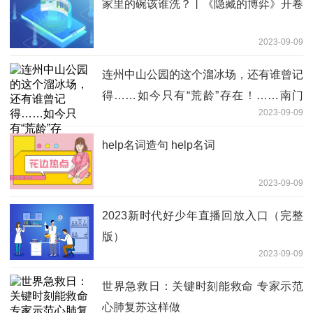
家里的碗该谁洗？丨《隐藏的博弈》开卷
2023-09-09
连州中山公园的这个溜冰场，还有谁曾记
得……如今只有“荒龄”存在！……南门
2023-09-09
大...
help名词造句 help名词
2023-09-09
2023新时代好少年直播回放入口（完整
版）
2023-09-09
世界急救日：关键时刻能救命 专家示范
心肺复苏这样做