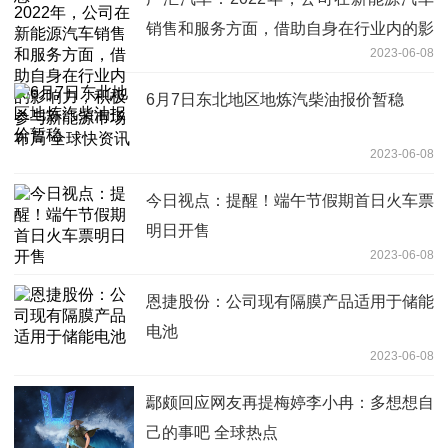
销售和服务方面，借助自身在行业内的影
2023-06-08
响力，积极参与新能源市场布局 全球快
资讯
6月7日东北地区地炼汽柴油报价暂稳
2023-06-08
今日视点：提醒！端午节假期首日火车票
明日开售
2023-06-08
恩捷股份：公司现有隔膜产品适用于储能
电池
2023-06-08
鄢颇回应网友再提梅婷李小冉：多想想自
己的事吧 全球热点