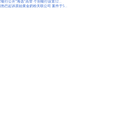
银行公开“海选”高管 个别银行设置12...
丽热巴起诉原始黄金奶粉关联公司 案件于5...