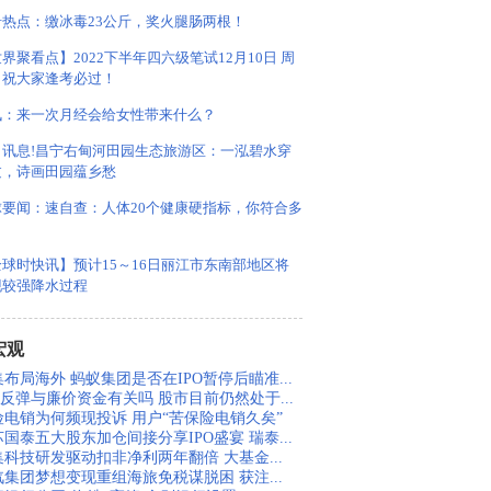
沿热点：缴冰毒23公斤，奖火腿肠两根！
界聚看点】2022下半年四六级笔试12月10日 周
！祝大家逢考必过！
讯：来一次月经会给女性带来什么？
日讯息!昌宁右甸河田园生态旅游区：一泓碧水穿
过，诗画田园蕴乡愁
球要闻：速自查：人体20个健康硬指标，你符合多
？
球时快讯】预计15～16日丽江市东南部地区将
现较强降水过程
宏观
布局海外 蚂蚁集团是否在IPO暂停后瞄准...
股反弹与廉价资金有关吗 股市目前仍然处于...
险电销为何频现投诉 用户“苦保险电销久矣”
国泰五大股东加仓间接分享IPO盛宴 瑞泰...
集科技研发驱动扣非净利两年翻倍 大基金...
汽集团梦想变现重组海旅免税谋脱困 获注...