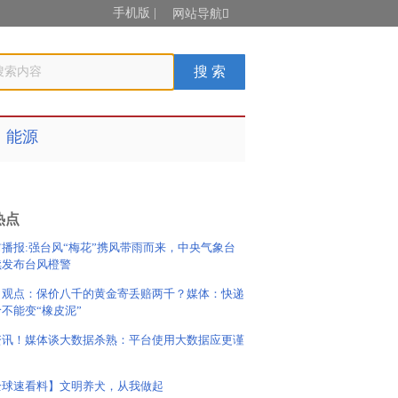
手机版
|
网站导航

能源
热点
前播报:强台风“梅花”携风带雨而来，中央气象台
续发布台风橙警
日观点：保价八千的黄金寄丢赔两千？媒体：快递
不能变“橡皮泥”
资讯！媒体谈大数据杀熟：平台使用大数据应更谨
全球速看料】文明养犬，从我做起