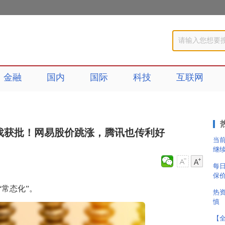
金融
国内
国际
科技
互联网
游戏获批！网易股价跳涨，腾讯也传利好
当
继
每
保价
常态化”。
热
慎
【