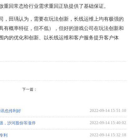
放重回常态给行业需求重回正轨提供了基础保证。
司，田瑀认为，需要在玩法创新，长线运维上均有极强的
具有概率特征，但不低），但好的游戏公司在玩法创新和
围内的优化和创新、以长线运维和客户服务提升客户体
，专题，财经，新媒体，焦点，排行，教育，热点，行业，消
会，国内，健康，产业资讯，房产，体育。
下一篇：
2022-09-14 15:51:10
腾讯也传利好
2022-09-14 15:40:02
强，沙河股份等涨停
2022-09-14 15:32:18
专利