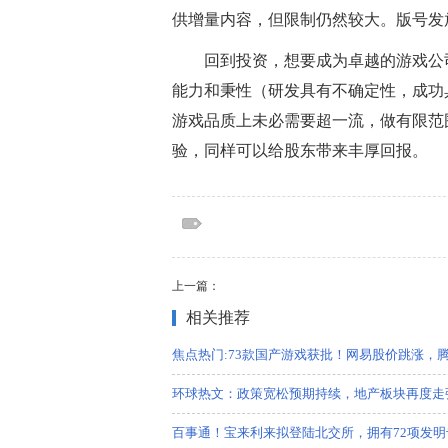
供增量内容，但限制仍然较大。版号发
回到投资，想要成为卓越的游戏公
能力和秉性（研发具有不确定性，成功
游戏品质上未必需要超一流，做有限范
验，同样可以给股东带来丰厚回报。
标签：
标签：中国观察家网，商业门户网站，新闻
费，互联网，科技，国际，文化，时事，社
上一篇：
相关推荐
焦点热门:73款国产游戏获批！网易股价跳涨，
环球热文：政策宽松预期持续，地产板块再度走
百事通！宝来利来拟登陆北交所，拥有72项发明